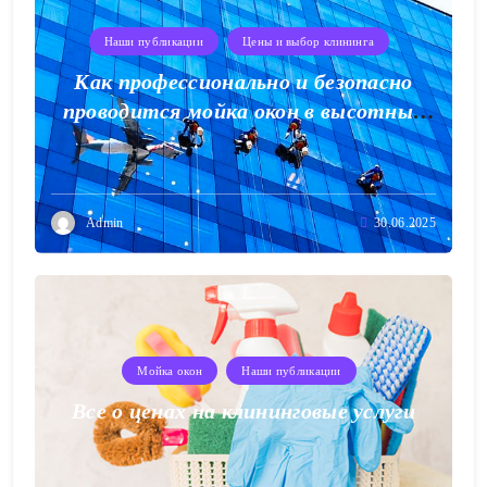
Наши публикации
Цены и выбор клининга
Как профессионально и безопасно
проводится мойка окон в высотных
зданиях
Admin
30.06.2025
Мойка окон
Наши публикации
Все о ценах на клининговые услуги