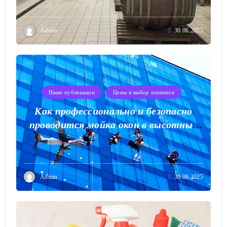
Admin
30.06.2025
Наши публикации
Цены и выбор клининга
Как профессионально и безопасно
проводится мойка окон в высотных
зданиях
Admin
30.06.2025