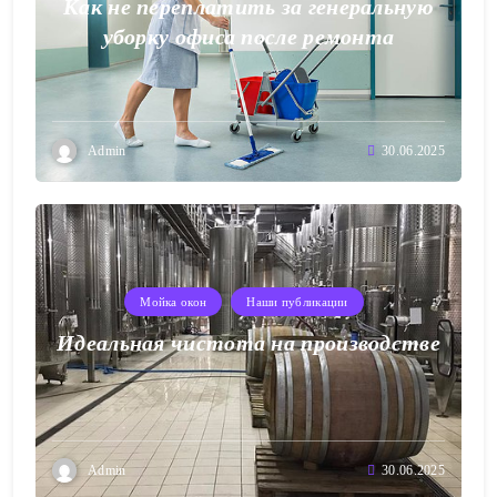
Как не переплатить за генеральную
уборку офиса после ремонта
Admin
30.06.2025
Мойка окон
Наши публикации
Идеальная чистота на производстве
Admin
30.06.2025