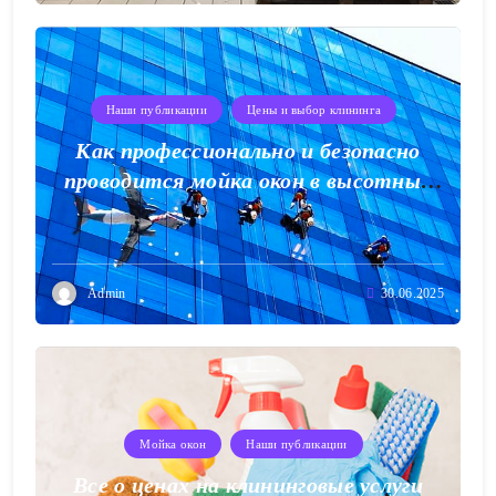
Наши публикации
Цены и выбор клининга
Как профессионально и безопасно
проводится мойка окон в высотных
зданиях
Admin
30.06.2025
Мойка окон
Наши публикации
Все о ценах на клининговые услуги