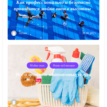
Как профессионально и безопасно
проводится мойка окон в высотных
зданиях
Admin
30.06.2025
Мойка окон
Наши публикации
Все о ценах на клининговые услуги
Admin
30.06.2025